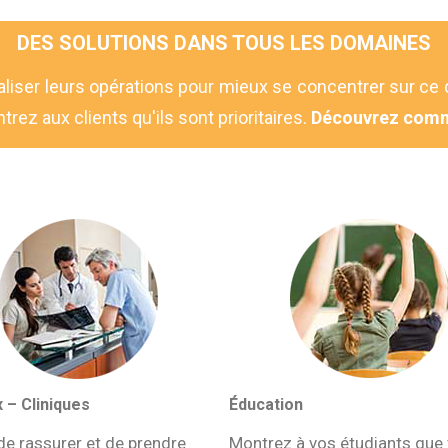
DES SOLUTIONS DANS TOUS LES DOMAINES
aliser leurs opérations pour mieux se concentrer sur ce 
rez aux clients qu'ils sont prioritaires.
Découvrez com
 – Cliniques
Éducation
e rassurer et de prendre
Montrez à vos étudiants que