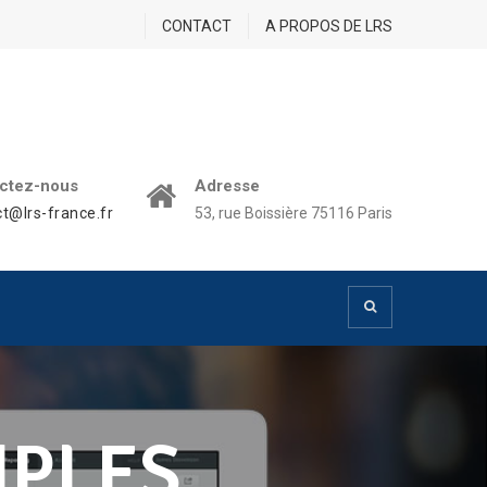
CONTACT
A PROPOS DE LRS
ctez-nous
Adresse
t@lrs-france.fr
53, rue Boissière 75116 Paris
IPLES