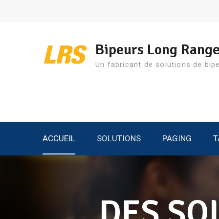
Aller
au
contenu
Bipeurs Long Range
Un fabricant de solutions de bip
ACCUEIL
SOLUTIONS
PAGING
T
DES SO