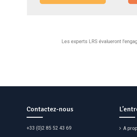
Les experts LRS évalueront l'engag
Contactez-nous
L’entr
+33 (0)2 85 52 43 69
A pro